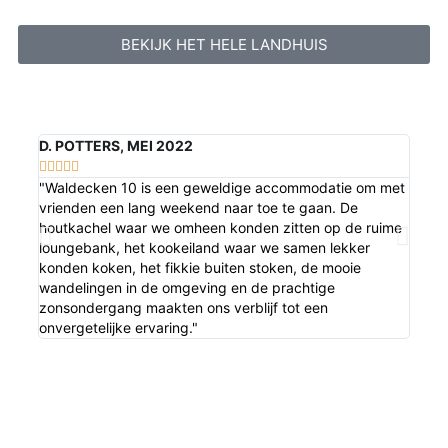
BEKIJK HET HELE LANDHUIS
D. POTTERS, MEI 2022





"Waldecken 10 is een geweldige accommodatie om met
"Wat 
vrienden een lang weekend naar toe te gaan. De
heerl
houtkachel waar we omheen konden zitten op de ruime
famil
loungebank, het kookeiland waar we samen lekker
heerl
konden koken, het fikkie buiten stoken, de mooie
voor 
wandelingen in de omgeving en de prachtige
zonsondergang maakten ons verblijf tot een
onvergetelijke ervaring."